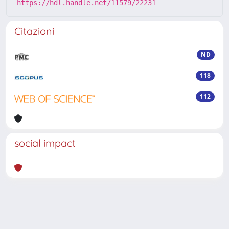
https://hdl.handle.net/11579/22231
Citazioni
ND
118
112
social impact