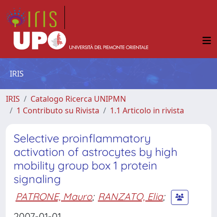
IRIS
IRIS
Catalogo Ricerca UNIPMN
1 Contributo su Rivista
1.1 Articolo in rivista
Selective proinflammatory
activation of astrocytes by high
mobility group box 1 protein
signaling
PATRONE, Mauro
;
RANZATO, Elia
;
2007-01-01