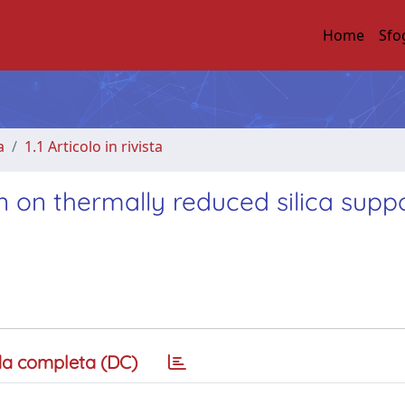
Home
Sfo
a
1.1 Articolo in rivista
n on thermally reduced silica supp
a completa (DC)