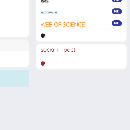
ND
ND
social impact