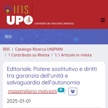
IRIS
IRIS
Catalogo Ricerca UNIPMN
1 Contributo su Rivista
1.1 Articolo in rivista
Editoriale. Potere sostitutivo e diritti
tra garanzia dell’unità e
salvaguardia dell’autonomia
massimiliano malvicini
;
2025-01-01