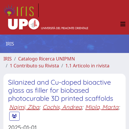
IRIS
IRIS
Catalogo Ricerca UNIPMN
1 Contributo su Rivista
1.1 Articolo in rivista
Silanized and Cu-doped bioactive
glass as filler for biobased
photocurable 3D printed scaffolds
Najmi, Ziba
;
Cochis, Andrea
;
Miola, Marta
;
2025-01-01