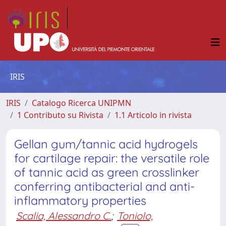
IRIS
IRIS
Catalogo Ricerca UNIPMN
1 Contributo su Rivista
1.1 Articolo in rivista
Gellan gum/tannic acid hydrogels
for cartilage repair: the versatile role
of tannic acid as green crosslinker
conferring antibacterial and anti-
inflammatory properties
Scalia, Alessandro C.
;
Toniolo,