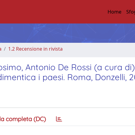
Home
Sfo
a
1.2 Recensione in rivista
simo, Antonio De Rossi (a cura di)
dimentica i paesi. Roma, Donzelli, 
a completa (DC)