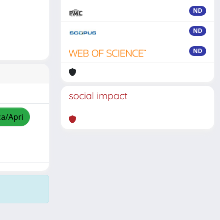
ND
ND
ND
social impact
za/Apri