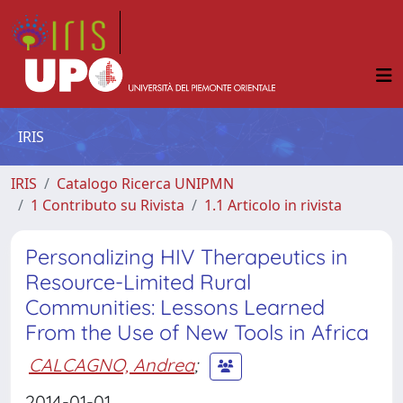
IRIS
IRIS
Catalogo Ricerca UNIPMN
1 Contributo su Rivista
1.1 Articolo in rivista
Personalizing HIV Therapeutics in
Resource-Limited Rural
Communities: Lessons Learned
From the Use of New Tools in Africa
CALCAGNO, Andrea
;
2014-01-01