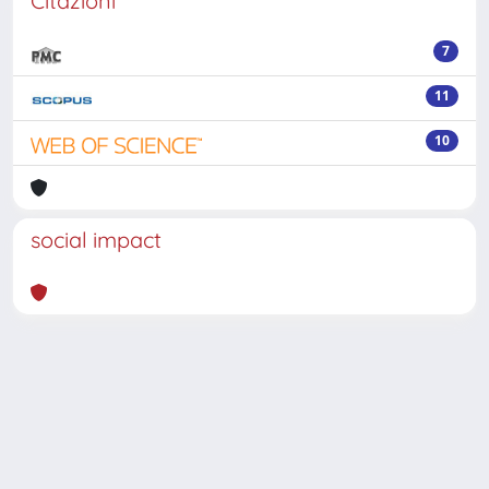
Citazioni
7
11
10
social impact
Powered by
IRIS
-
about IRIS
-