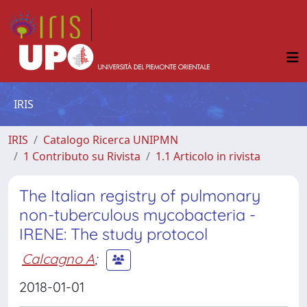
IRIS
IRIS
Catalogo Ricerca UNIPMN
1 Contributo su Rivista
1.1 Articolo in rivista
The Italian registry of pulmonary
non-tuberculous mycobacteria -
IRENE: The study protocol
Calcagno A
;
2018-01-01