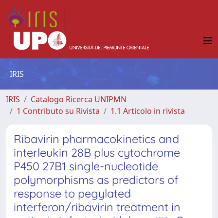
IRIS
IRIS
Catalogo Ricerca UNIPMN
1 Contributo su Rivista
1.1 Articolo in rivista
Ribavirin pharmacokinetics and
interleukin 28B plus cytochrome
P450 27B1 single-nucleotide
polymorphisms as predictors of
response to pegylated
interferon/ribavirin treatment in