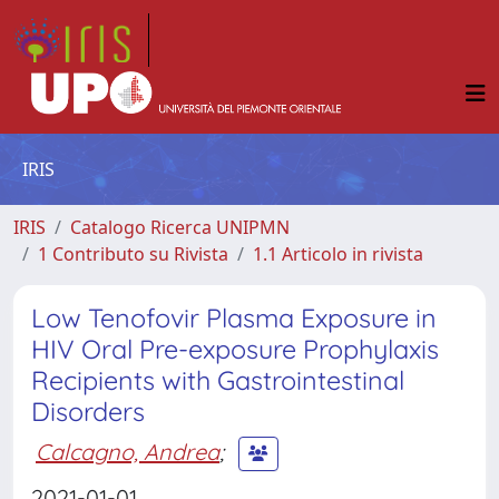
IRIS
IRIS
Catalogo Ricerca UNIPMN
1 Contributo su Rivista
1.1 Articolo in rivista
Low Tenofovir Plasma Exposure in
HIV Oral Pre-exposure Prophylaxis
Recipients with Gastrointestinal
Disorders
Calcagno, Andrea
;
2021-01-01