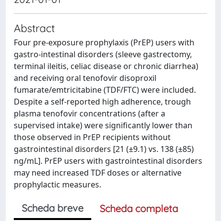
Abstract
Four pre-exposure prophylaxis (PrEP) users with
gastro-intestinal disorders (sleeve gastrectomy,
terminal ileitis, celiac disease or chronic diarrhea)
and receiving oral tenofovir disoproxil
fumarate/emtricitabine (TDF/FTC) were included.
Despite a self-reported high adherence, trough
plasma tenofovir concentrations (after a
supervised intake) were significantly lower than
those observed in PrEP recipients without
gastrointestinal disorders [21 (±9.1) vs. 138 (±85)
ng/mL]. PrEP users with gastrointestinal disorders
may need increased TDF doses or alternative
prophylactic measures.
Scheda breve
Scheda completa