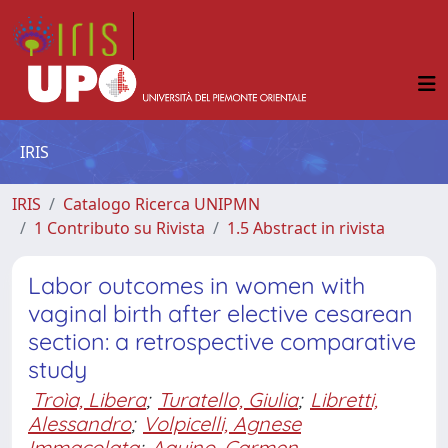
IRIS
IRIS
Catalogo Ricerca UNIPMN
1 Contributo su Rivista
1.5 Abstract in rivista
Labor outcomes in women with
vaginal birth after elective cesarean
section: a retrospective comparative
study
Troìa, Libera
;
Turatello, Giulia
;
Libretti,
Alessandro
;
Volpicelli, Agnese
Immacolata
;
Aquino, Carmen