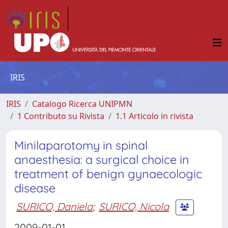
IRIS
IRIS
Catalogo Ricerca UNIPMN
1 Contributo su Rivista
1.1 Articolo in rivista
Minilaparotomy in spinal
anaesthesia: a surgical choice in
treatment of benign gynaecologic
disease
SURICO, Daniela
;
SURICO, Nicola
2009-01-01