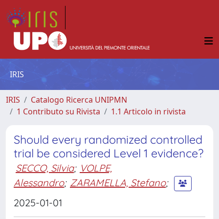
IRIS
IRIS
Catalogo Ricerca UNIPMN
1 Contributo su Rivista
1.1 Articolo in rivista
Should every randomized controlled
trial be considered Level 1 evidence?
SECCO, Silvia
;
VOLPE,
Alessandro
;
ZARAMELLA, Stefano
;
2025-01-01