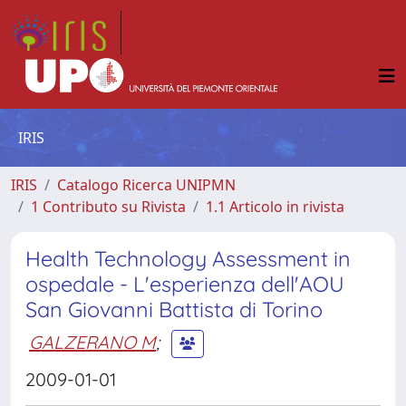
IRIS
IRIS
Catalogo Ricerca UNIPMN
1 Contributo su Rivista
1.1 Articolo in rivista
Health Technology Assessment in
ospedale - L'esperienza dell'AOU
San Giovanni Battista di Torino
GALZERANO M
;
2009-01-01