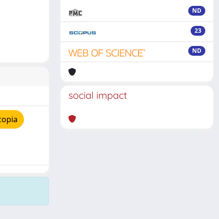
ND
23
ND
social impact
copia