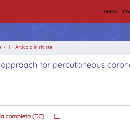
Home
Sfo
a
1.1 Articolo in rivista
l approach for percutaneous coron
a completa (DC)