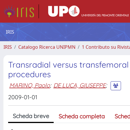
IRIS
IRIS
Catalogo Ricerca UNIPMN
1 Contributo su Rivist
Transradial versus transfemora
procedures
MARINO, Paolo
;
DE LUCA, GIUSEPPE
;
2009-01-01
Scheda breve
Scheda completa
Sched