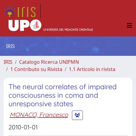
IRIS
IRIS
Catalogo Ricerca UNIPMN
1 Contributo su Rivista
1.1 Articolo in rivista
The neural correlates of impaired
consciousness in coma and
unresponsive states
MONACO, Francesco
2010-01-01