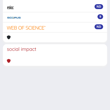
ND
9
ND
social impact
Powered by
IRIS
-
about IRIS
-
Utilizzo dei cookie
-
Privacy
Copyright © 2026