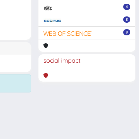
4
8
8
social impact