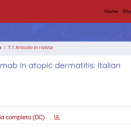
Home
Sfo
a
1.1 Articolo in rivista
mab in atopic dermatitis: Italian
a completa (DC)