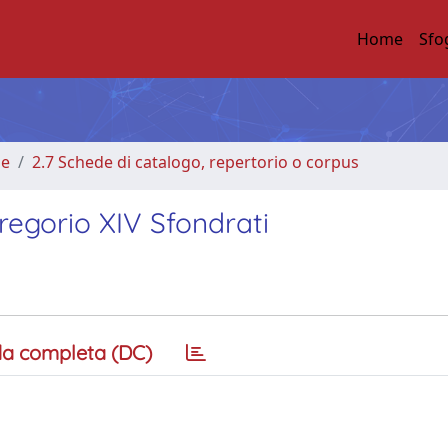
Home
Sfo
me
2.7 Schede di catalogo, repertorio o corpus
regorio XIV Sfondrati
a completa (DC)