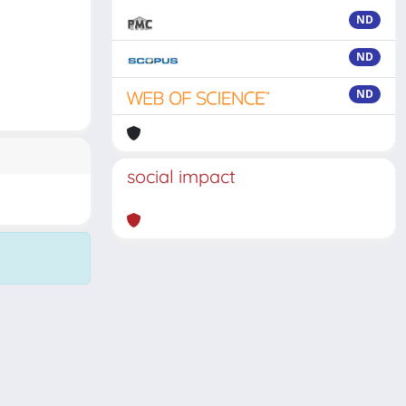
ND
ND
ND
social impact