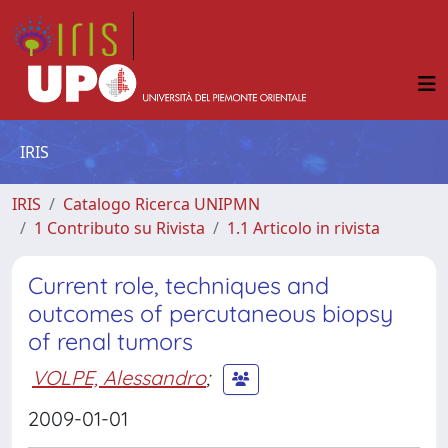
IRIS
IRIS
Catalogo Ricerca UNIPMN
1 Contributo su Rivista
1.1 Articolo in rivista
Current role, techniques and
outcomes of percutaneous biopsy
of renal tumors
VOLPE, Alessandro
;
2009-01-01