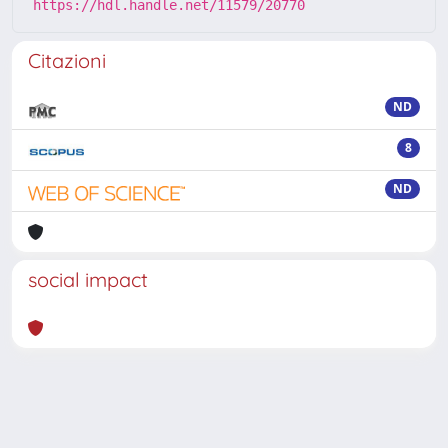
https://hdl.handle.net/11579/20770
Citazioni
ND
8
ND
social impact