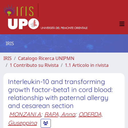
IRIS
IRIS
Catalogo Ricerca UNIPMN
1 Contributo su Rivista
1.1 Articolo in rivista
Interleukin-10 and transforming
growth factor-beta1 in cord blood:
relationship with paternal allergy
and cesarean section
MONZANI A
;
RAPA, Anna
;
ODERDA,
Giuseppina