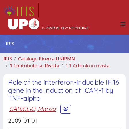
IRIS
IRIS
Catalogo Ricerca UNIPMN
1 Contributo su Rivista
1.1 Articolo in rivista
Role of the interferon-inducible IFI16
gene in the induction of ICAM-1 by
TNF-alpha
GARIGLIO, Marisa
;
2009-01-01