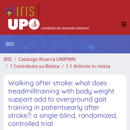
IRIS
IRIS
Catalogo Ricerca UNIPMN
1 Contributo su Rivista
1.1 Articolo in rivista
Walking after stroke: what does
treadmilltraining with body weight
support add to overground gait
training in patientsearly after
stroke?: a single-blind, randomized,
controlled trial