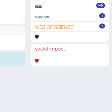
ND
1
1
social impact