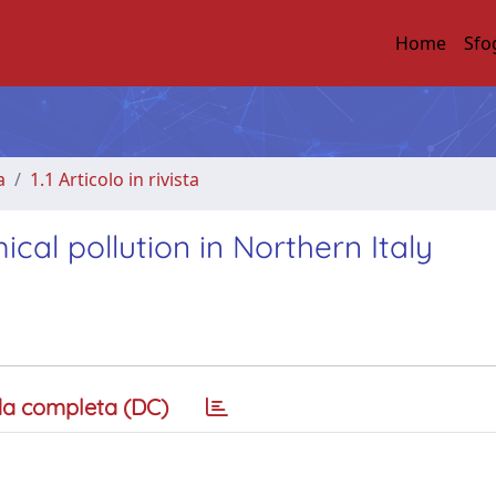
Home
Sfo
a
1.1 Articolo in rivista
al pollution in Northern Italy
a completa (DC)