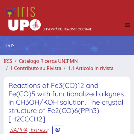
IRIS
IRIS
Catalogo Ricerca UNIPMN
1 Contributo su Rivista
1.1 Articolo in rivista
Reactions of Fe3(CO)12 and
Fe(CO)5 with functionalized alkynes
in CH3OH/KOH solution. The crystal
structure of Fe2(CO)6(PPh3)
[H2CCCH2]
SAPPA, Enrico
;