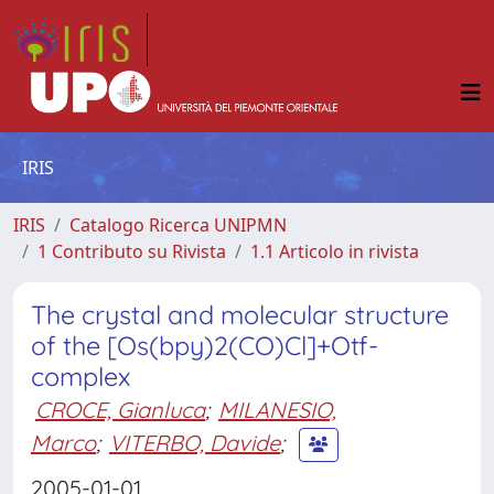
IRIS
IRIS
Catalogo Ricerca UNIPMN
1 Contributo su Rivista
1.1 Articolo in rivista
The crystal and molecular structure
of the [Os(bpy)2(CO)Cl]+Otf-
complex
CROCE, Gianluca
;
MILANESIO,
Marco
;
VITERBO, Davide
;
2005-01-01