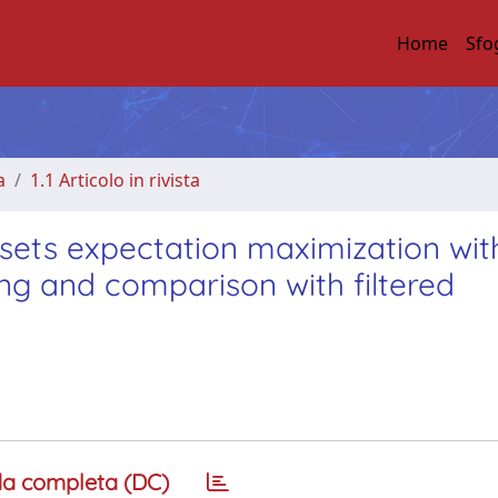
Home
Sfo
a
1.1 Articolo in rivista
sets expectation maximization wit
ing and comparison with filtered
a completa (DC)