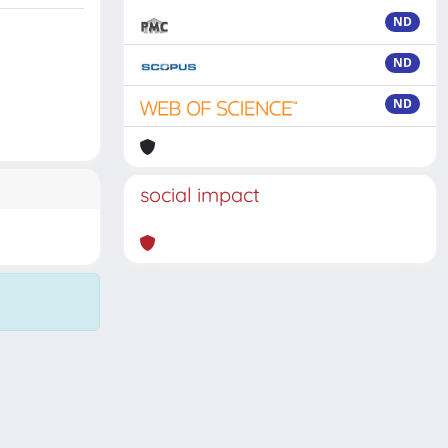
ND
ND
ND
social impact