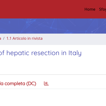
Home
Sfo
a
1.1 Articolo in rivista
f hepatic resection in Italy
a completa (DC)