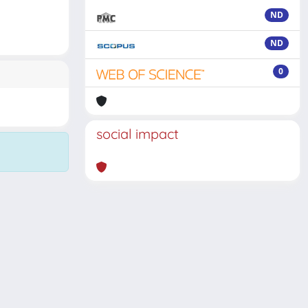
ND
ND
0
social impact