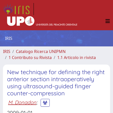
IRIS
IRIS
Catalogo Ricerca UNIPMN
1 Contributo su Rivista
1.1 Articolo in rivista
New technique for defining the right
anterior section intraoperatively
using ultrasound-guided finger
counter-compression
M. Donadon
;
2009-01-01