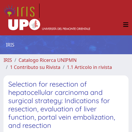
IRIS
IRIS
Catalogo Ricerca UNIPMN
1 Contributo su Rivista
1.1 Articolo in rivista
Selection for resection of
hepatocellular carcinoma and
surgical strategy: Indications for
resection, evaluation of liver
function, portal vein embolization,
and resection