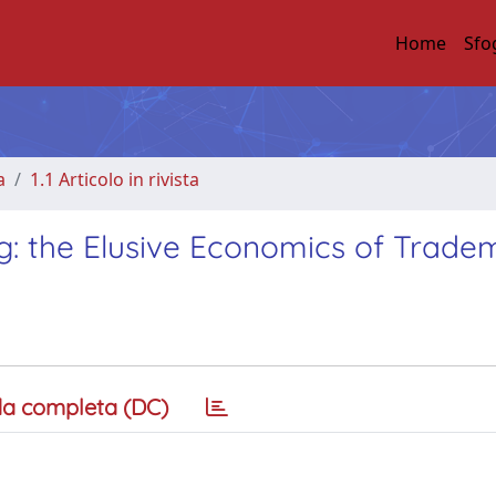
Home
Sfo
a
1.1 Articolo in rivista
g: the Elusive Economics of Trade
a completa (DC)