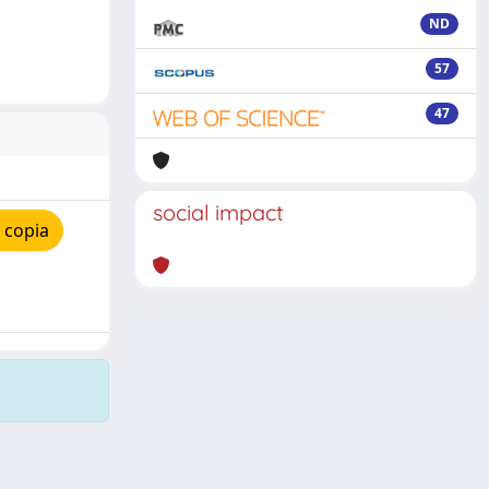
ND
57
47
social impact
 copia