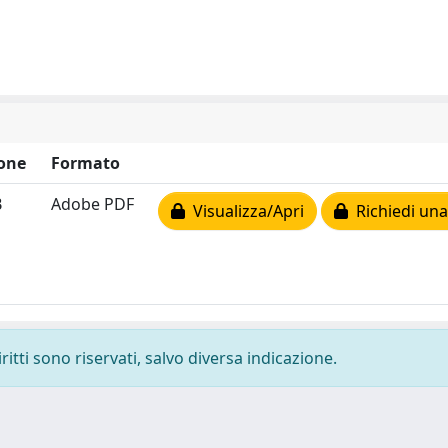
one
Formato
B
Adobe PDF
Visualizza/Apri
Richiedi una
ritti sono riservati, salvo diversa indicazione.