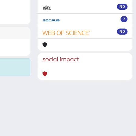
ND
7
ND
social impact