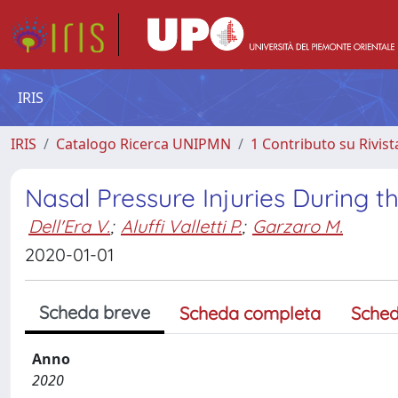
IRIS
IRIS
Catalogo Ricerca UNIPMN
1 Contributo su Rivist
Nasal Pressure Injuries During 
Dell'Era V.
;
Aluffi Valletti P.
;
Garzaro M.
2020-01-01
Scheda breve
Scheda completa
Sched
Anno
2020