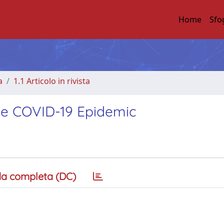
Home
Sfo
a
1.1 Articolo in rivista
the COVID-19 Epidemic
a completa (DC)