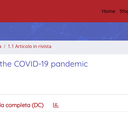
Home
Sfo
a
1.1 Articolo in rivista
n the COVID-19 pandemic
a completa (DC)