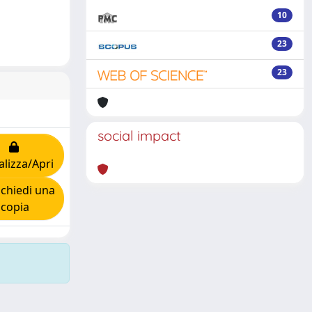
10
23
23
social impact
alizza/Apri
chiedi una
copia