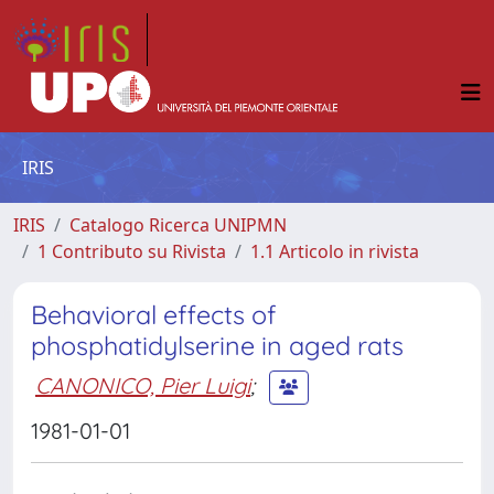
IRIS
IRIS
Catalogo Ricerca UNIPMN
1 Contributo su Rivista
1.1 Articolo in rivista
Behavioral effects of
phosphatidylserine in aged rats
CANONICO, Pier Luigi
;
1981-01-01