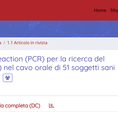
Home
Sfo
a
1.1 Articolo in rivista
eaction (PCR) per la ricerca del
el cavo orale di 51 soggetti sani
a completa (DC)