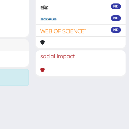
ND
ND
ND
social impact