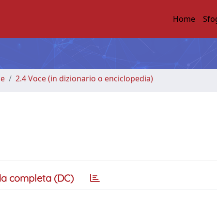
Home
Sfo
me
2.4 Voce (in dizionario o enciclopedia)
a completa (DC)