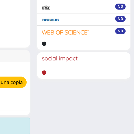
ND
ND
ND
social impact
 una copia