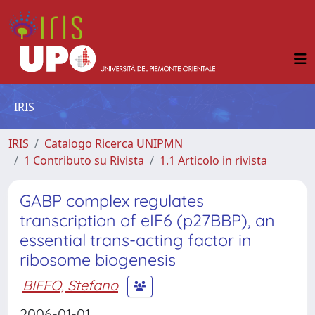
IRIS
IRIS
Catalogo Ricerca UNIPMN
1 Contributo su Rivista
1.1 Articolo in rivista
GABP complex regulates
transcription of eIF6 (p27BBP), an
essential trans-acting factor in
ribosome biogenesis
BIFFO, Stefano
2006-01-01