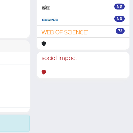
ND
ND
72
social impact