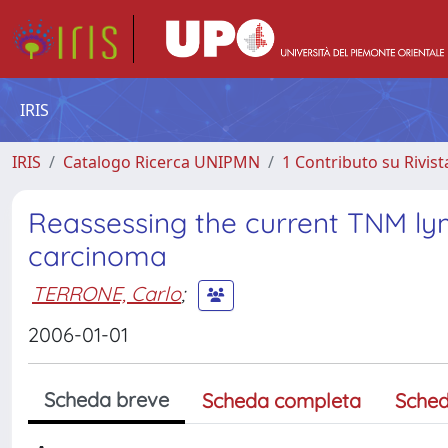
IRIS
IRIS
Catalogo Ricerca UNIPMN
1 Contributo su Rivist
Reassessing the current TNM lym
carcinoma
TERRONE, Carlo
;
2006-01-01
Scheda breve
Scheda completa
Sched