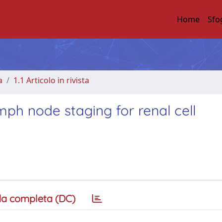
Home
Sfo
a
1.1 Articolo in rivista
ph node staging for renal cell
a completa (DC)