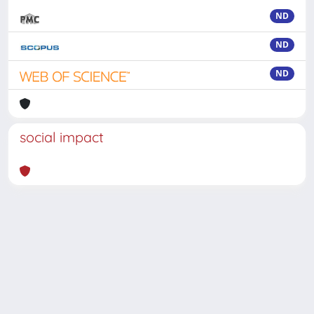
ND
ND
ND
social impact
Powered by
IRIS
-
about IRIS
-
Utilizzo dei cookie
-
Privacy
Copyright © 2026