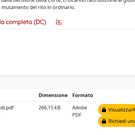
dalla decisione della Corte, criticando l’attribuzione al giud
il mutamento del rito in ordinario.
a completa (DC)
Dimensione
Formato
ndi.pdf
266.15 kB
Adobe
Visualizza/A
PDF
Richiedi un