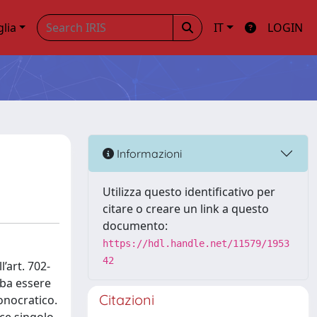
glia
IT
LOGIN
Informazioni
Utilizza questo identificativo per
citare o creare un link a questo
documento:
https://hdl.handle.net/11579/1953
42
’art. 702-
bba essere
Citazioni
onocratico.