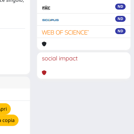
ice singolo,
ND
ND
ND
social impact
pri
a copia