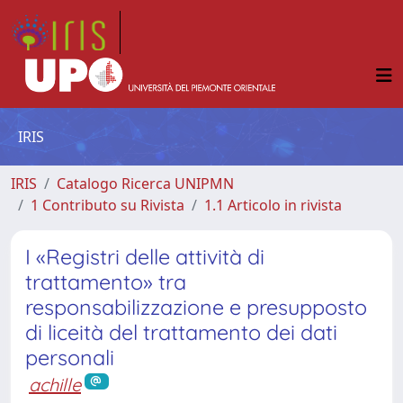
IRIS
IRIS
Catalogo Ricerca UNIPMN
1 Contributo su Rivista
1.1 Articolo in rivista
I «Registri delle attività di
trattamento» tra
responsabilizzazione e presupposto
di liceità del trattamento dei dati
personali
achille