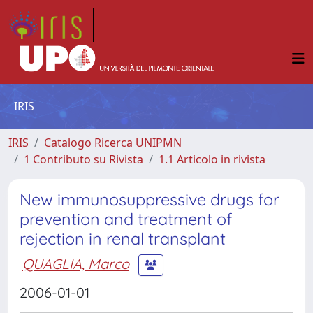
IRIS
IRIS
Catalogo Ricerca UNIPMN
1 Contributo su Rivista
1.1 Articolo in rivista
New immunosuppressive drugs for
prevention and treatment of
rejection in renal transplant
QUAGLIA, Marco
2006-01-01