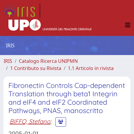
IRIS
IRIS
Catalogo Ricerca UNIPMN
1 Contributo su Rivista
1.1 Articolo in rivista
Fibronectin Controls Cap-dependent
Translation through beta1 Integrin
and eIF4 and eIF2 Coordinated
Pathways, PNAS, manoscritto
BIFFO, Stefano
;
2005-01-01