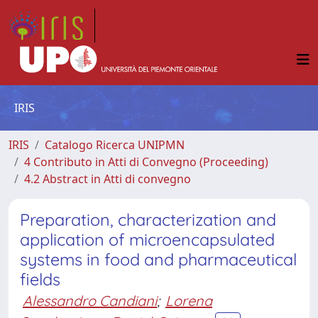
IRIS
IRIS
Catalogo Ricerca UNIPMN
4 Contributo in Atti di Convegno (Proceeding)
4.2 Abstract in Atti di convegno
Preparation, characterization and
application of microencapsulated
systems in food and pharmaceutical
fields
Alessandro Candiani
;
Lorena