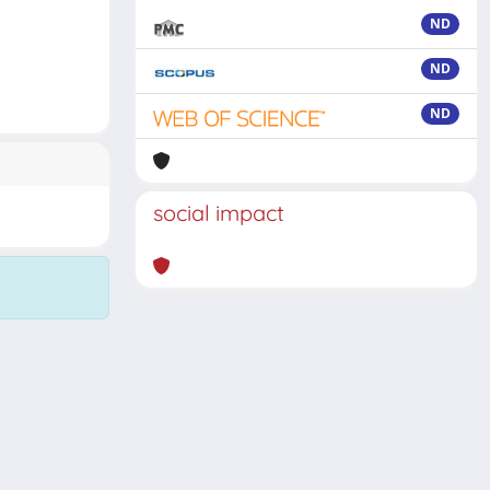
ND
ND
ND
social impact