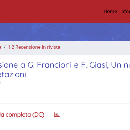
Home
Sfo
a
1.2 Recensione in rivista
ione a G. Francioni e F. Giasi, Un 
etazioni
a completa (DC)