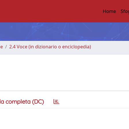
Home
Sfo
me
2.4 Voce (in dizionario o enciclopedia)
a completa (DC)