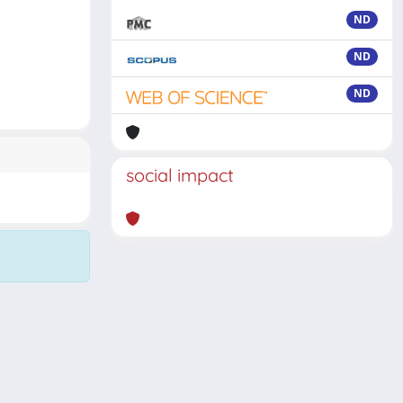
ND
ND
ND
social impact