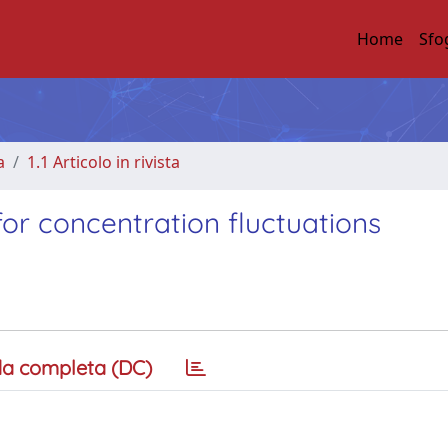
Home
Sfo
a
1.1 Articolo in rivista
or concentration fluctuations
a completa (DC)