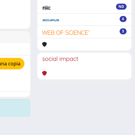
ND
6
5
social impact
una copia