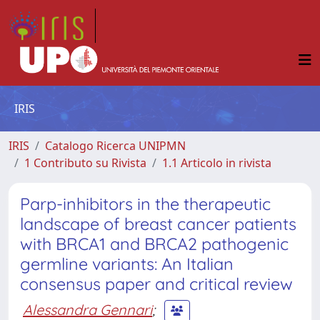
IRIS
IRIS
Catalogo Ricerca UNIPMN
1 Contributo su Rivista
1.1 Articolo in rivista
Parp-inhibitors in the therapeutic
landscape of breast cancer patients
with BRCA1 and BRCA2 pathogenic
germline variants: An Italian
consensus paper and critical review
Alessandra Gennari
;