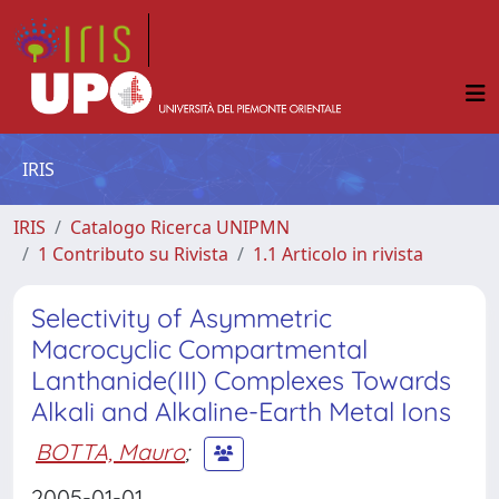
IRIS
IRIS
Catalogo Ricerca UNIPMN
1 Contributo su Rivista
1.1 Articolo in rivista
Selectivity of Asymmetric
Macrocyclic Compartmental
Lanthanide(III) Complexes Towards
Alkali and Alkaline-Earth Metal Ions
BOTTA, Mauro
;
2005-01-01