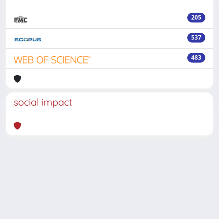
205
537
483
social impact
Powered by
IRIS
-
about IRIS
-
Utilizzo dei cookie
-
Privacy
Copyright © 2026